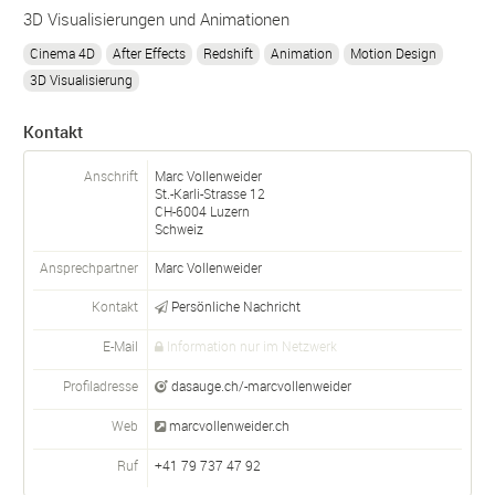
3D Visualisierungen und Animationen
Cinema 4D
After Effects
Redshift
Animation
Motion Design
3D Visualisierung
Kontakt
Anschrift
Marc Vollenweider
St.-Karli-Strasse 12
CH-
6004
Luzern
Schweiz
Ansprechpartner
Marc
Vollenweider
Kontakt
Persönliche Nachricht
E-Mail
Information nur im Netzwerk
Profiladresse
dasauge.ch/-marcvollenweider
Web
marcvollenweider.ch
Ruf
+41 79 737 47 92