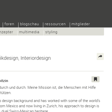
foren
blogschau
ressourcen
mitglieder
nzepter
multimedia
styling
ikdesign, Interiordesign
itzin
 durch und durch. Meine Mission ist, die Menschen mit Hilfe
tützen.
p design background and has worked with some of the world’s
rom Mexico and now living in Zurich, his approach to design is
s dual Swiss-Mexican heritage.