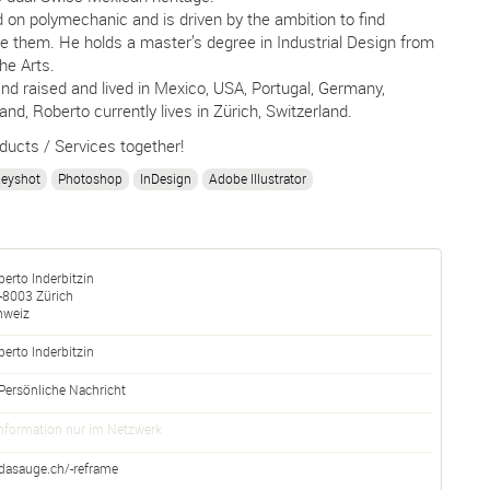
on polymechanic and is driven by the ambition to find
e them. He holds a master’s degree in Industrial Design from
the Arts.
and raised and lived in Mexico, USA, Portugal, Germany,
d, Roberto currently lives in Zürich, Switzerland.
ducts / Services together!
eyshot
Photoshop
InDesign
Adobe Illustrator
erto Inderbitzin
-
8003
Zürich
hweiz
berto
Inderbitzin
Persönliche Nachricht
nformation nur im Netzwerk
dasauge.ch/-reframe