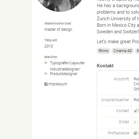
He has a background 
problems and to solv
Zurich University of 
Akademischer Grad
Born in Mexico City 
master of design
Sweden and Switzerlan
Tätig seit
Let’s make great Pro
2010
Rhino
Cinema 4D
K
Branchen
Typografen/
Layouter
Kontakt
Industriedesigner/
Produktdesigner
Anschrift
Rob
Impressum
CH
Sc
Ansprechpartner
Ro
Kontakt
E-Mail
I
Profiladresse