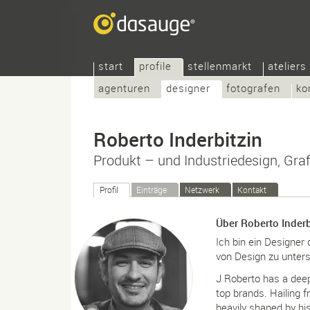
start
profile
stellenmarkt
ateliers
agenturen
designer
fotografen
ko
Roberto Inderbitzin
Produkt – und Industriedesign, Graf
Profil
Einträge
Netzwerk
Kontakt
Über Roberto Inderb
Ich bin ein Designer
von Design zu unters
J Roberto has a dee
top brands. Hailing f
heavily shaped by hi