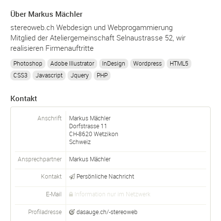
Über Markus Mächler
stereoweb.ch Webdesign und Webprogammierung
Mitglied der Ateliergemeinschaft Selnaustrasse 52, wir
realisieren Firmenauftritte
Photoshop
Adobe Illustrator
InDesign
Wordpress
HTML5
CSS3
Javascript
Jquery
PHP
Kontakt
Anschrift
Markus Mächler
Dorfstrasse 11
CH-
8620
Wetzikon
Schweiz
Ansprechpartner
Markus
Mächler
Kontakt
Persönliche Nachricht
E-Mail
Information nur im Netzwerk
Profiladresse
dasauge.ch/-stereoweb