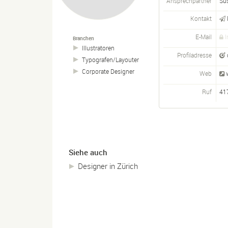
Ansprechpartner
Su
Kontakt
E-Mail
I
Branchen
Illustratoren
Profiladresse
Typografen/
Layouter
Corporate Designer
Web
Ruf
41
Siehe auch
Designer in Zürich