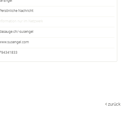
se
Engel
Persönliche Nachricht
nformation nur im Netzwerk
dasauge.ch/-susengel
www.susengel.com
794341833
zurück