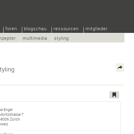
foren
blogschau
ressourcen
mitglieder
nzepter
multimedia
styling
tyling
se Engel
Moritzstrasse 7
-
8006
Zürich
hweiz