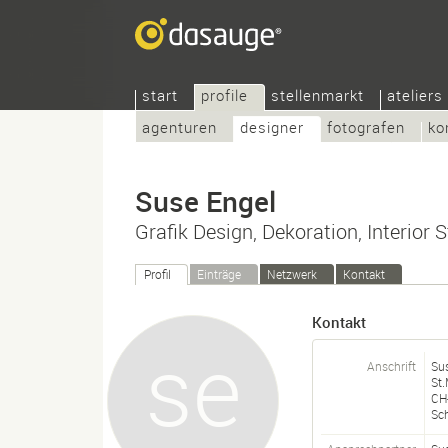
start
profile
stellenmarkt
ateliers
agenturen
designer
fotografen
ko
Suse Engel
Grafik Design, Dekoration, Interior S
Profil
Einträge
Netzwerk
Kontakt
Kontakt
Anschrift
Su
St.
CH
Sc