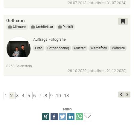
26.07.2018 (aktualisiert
31.07.2024
)
Getluxon
Allround
Architektur
Porträt
Auftrags Fotografie
Foto
Fotoshooting
Portrait
Werbefoto
Website
Marketing
Architektur
Bildbearbeitung
Luftaufnahmen
Unternehmen
8268 Salenstein
28.10.2020 (aktualisiert
21.12.2020
)
1
2
3
4
5
6
7
8
9
10…13
Teilen