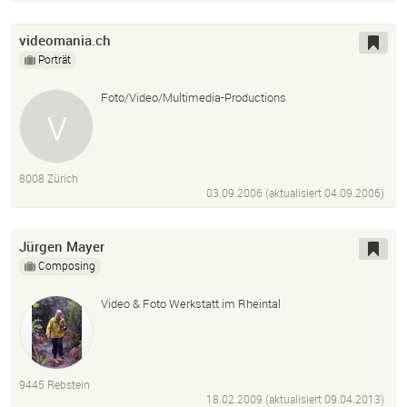
videomania.ch
Porträt
Foto/Video/Multimedia-Productions
8008 Zürich
03.09.2006 (aktualisiert
04.09.2006
)
Jürgen Mayer
Composing
Video & Foto Werkstatt im Rheintal
9445 Rebstein
18.02.2009 (aktualisiert
09.04.2013
)