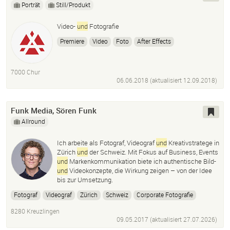
Porträt
Still/Produkt
Video-
und
Fotografie
Premiere
Video
Foto
After Effects
Postproduction
7000 Chur
06.06.2018 (aktualisiert
12.09.2018
)
Funk Media, Sören Funk
Allround
Ich arbeite als Fotograf, Videograf
und
Kreativstratege in
Zürich
und
der Schweiz. Mit Fokus auf Business, Events
und
Markenkommunikation biete ich authentische Bild-
und
Videokonzepte, die Wirkung zeigen – von der Idee
bis zur Umsetzung.
Fotograf
Videograf
Zürich
Schweiz
Corporate Fotografie
Eventfotograf
Businessportraits
Imagefilm
Videoproduktion
8280 Kreuzlingen
Creative Strategy
Marketingstrategie
09.05.2017 (aktualisiert
Storytelling
Available Light
27.07.2026
)