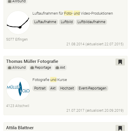
Allround
Luftaufnahmen für
Foto-
und
Video-Produktionen
Luftaufnahme
Luftbild
Luftbildaufnahme
Luftbildfotografie
Luftfoto
Drohnen
Copter
Kopter
Quadrocopter
Hexacopter
Octocopter
5077 Elfingen
Aerial
Shot
Fotografie
Photography
Videos
21.08.2014 (aktualisiert
22.07.2015
)
Film
View
4K
Thomas Müller Fotografie
Allround
Reportage
Akt
Fotografie
und
Kurse
Portrait
Akt
Hochzeit
Event-Reportagen
Architektur U. Immobilien
Produkte
Fotokurse
Foto
Dia Digitalisierung
4123 Allschwil
21.07.2017 (aktualisiert
20.09.2019
)
Attila Blattner