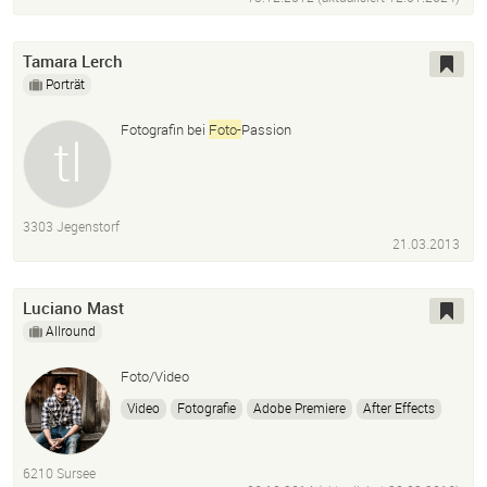
Hochzeit Visagistin
Hochzeit
Event
Braut Make-up
Permanent Make-up
Tamara Lerch
Porträt
Fotografin bei
Foto-
Passion
3303 Jegenstorf
21.03.2013
Luciano Mast
Allround
Foto/Video
Video
Fotografie
Adobe Premiere
After Effects
Finalcut
Photoshop
Lightroom
Bildbearbeitung
Film
Making Of
Motiongraphics
6210 Sursee
Behind The Scenes