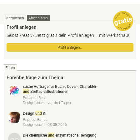
Mitmachen
Abonnieren
Profil anlegen
Selbst kreativ? Jetzt gratis dein Profil anlegen – mit Werkschau!
Profil anlegen…
Foren
Forenbeiträge zum Thema
suche Aufträge für Buch-, Cover-, Charakter-
und
Brettspielillustrationen
Rosanne Beld
Designforum ·
vor drei Tagen
Design
und
KI
Raphael Bolius
Designforum ·
03.08.2026
Die chemische
und
enzymatische Reinigung