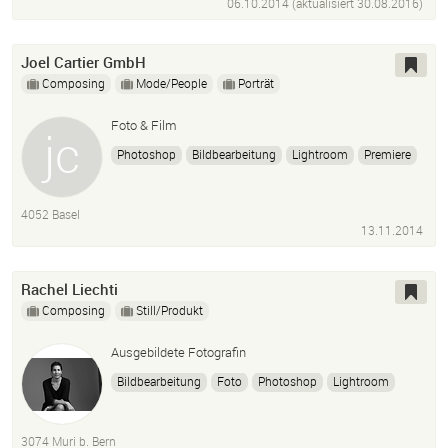
06.10.2014 (aktualisiert
30.08.2016
)
Joel Cartier GmbH
Composing
Mode/People
Porträt
Foto & Film
Photoshop
Bildbearbeitung
Lightroom
Premiere
After Effects
4052 Basel
13.11.2014
Rachel Liechti
Composing
Still/Produkt
Ausgebildete Fotografin
Bildbearbeitung
Foto
Photoshop
Lightroom
Retusche
Fotograf
Fotografin
3074 Muri b. Bern