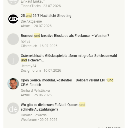
Einkauf Einkauf
Tipps+Tricks ·
23.07.2026
25.
und
26.7 Nachtlicht Shooting
Die Aktgalerie
Aktuell ·
20.07.2026
Burnout
und
kreative Blockade als Freelancer – Was tun?
hollys
Gästebuch ·
16.07.2026
Österreichische Glücksspielplattform mit großer Spieleauswahl
und
sicherem…
Jeremy34
Designforum ·
10.07.2026
Open Source, modular, kostenfrei – Dolibarr vereint ERP
und
CRM für dich
Gerhard Peilstöcker
Aktuell ·
25.06.2026
Wo gibt es die besten Fußball-Quoten
und
schnelle Auszahlungen?
Damien Edwards
Webforum ·
09.06.2026
Zu den Foren