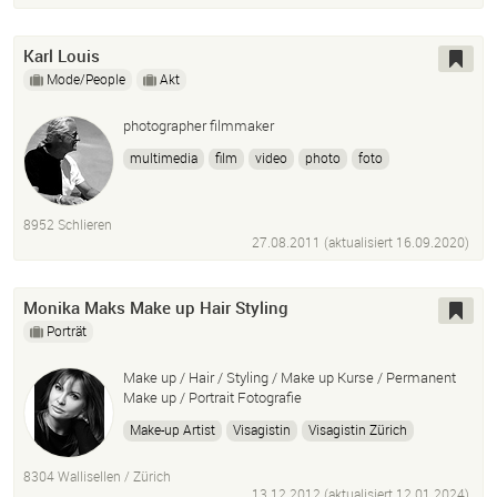
Karl Louis
Mode/People
Akt
photographer filmmaker
multimedia
film
video
photo
foto
8952 Schlieren
27.08.2011 (aktualisiert
16.09.2020
)
Monika Maks Make up Hair Styling
Porträt
Make up / Hair / Styling / Make up Kurse / Permanent
Make up / Portrait Fotografie
Make-up Artist
Visagistin
Visagistin Zürich
Hairstylist
Maske
Fotoshooting
Retouching
8304 Wallisellen / Zürich
Photoshop
Foto
Werbung
Video
13.12.2012 (aktualisiert
12.01.2024
)