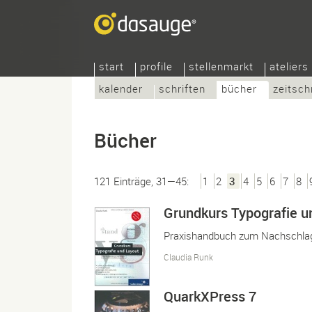
start
profile
stellenmarkt
ateliers
kalender
schriften
bücher
zeitsch
Bücher
121 Einträge, 31—45:
1
2
3
4
5
6
7
8
Grundkurs Typografie u
Praxishandbuch zum Nachschl
Claudia Runk
QuarkXPress 7