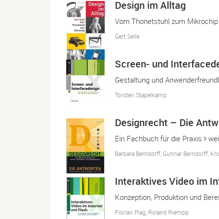
Design im Alltag
Vom Thonetstuhl zum Mikrochi
Gert Selle
Screen- und Interfaced
Gestaltung und Anwenderfreundli
Torsten Stapelkamp
Designrecht – Die Antw
Ein Fachbuch für die Praxis
wei
Barbara Berndorff, Gunnar Berndorff, Knu
Interaktives Video im In
Konzeption, Produktion und Berei
Florian Plag, Roland Riempp