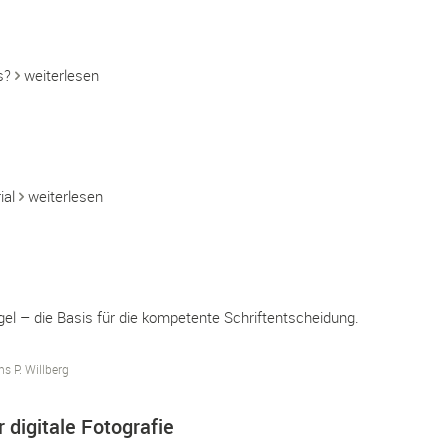
us?
weiterlesen
ial
weiterlesen
el – die Basis für die kompetente Schriftentscheidung.
s P. Willberg
digitale Fotografie