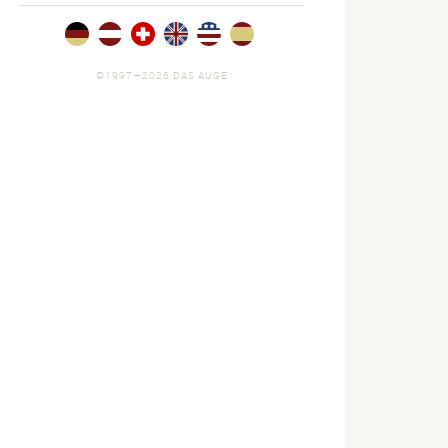
Portfolios
und Jobs.
©1997—2026 DAS AUGE