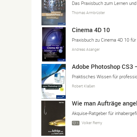
Das Praxisbuch zum Lernen un
Thomas Armbrüster
Cinema 4D 10
Praxisbuch zu Cinema 4D 10 für 
Andreas Asanger
Adobe Photoshop CS3 – 
Praktisches Wissen für professio
Robert Klaßen
Wie man Aufträge angel
Akquise-Ratgeber für inhaberge
Volker Remy
1