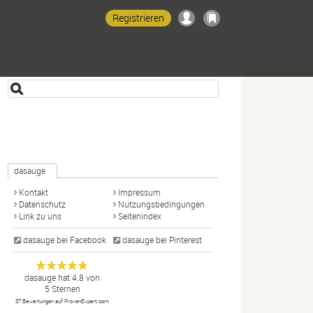
Registrieren
dasauge
Kontakt
Impressum
Datenschutz
Nutzungsbedingungen
Link zu uns
Seitenindex
dasauge bei Facebook
dasauge bei Pinterest
Designer,
dasauge
Anonym
dasauge
hat
4.8
von
5
Sternen
Fotografen,
37
Bewertungen auf ProvenExpert.com
Agenturen,