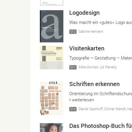
Logodesign
Was macht ein «gutes» Logo a
Sabine Hamann
2
Visitenkarten
Typografie – Gestaltung – Mater
Mike Dorrian, Liz Farrelly
1
Schriften erkennen
Orientierung im Schriftendschung
weiterlesen
Daniel Sauthoff, Gilmar Wendt, Han
3
Das Photoshop-Buch für 