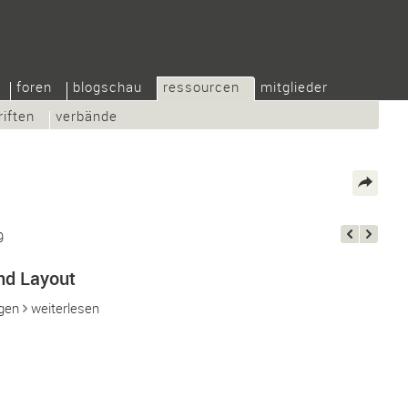
foren
blogschau
ressourcen
mitglieder
riften
verbände
9
nd Layout
agen
weiterlesen