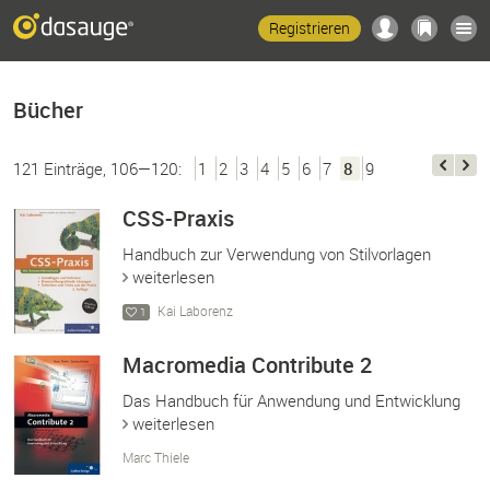
Registrieren
Bücher
121 Einträge, 106—120:
1
2
3
4
5
6
7
8
9
CSS-Praxis
Handbuch zur Verwendung von Stilvorlagen
weiterlesen
Kai Laborenz
1
Macromedia Contribute 2
Das Handbuch für Anwendung und Entwicklung
weiterlesen
Marc Thiele