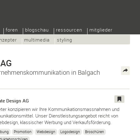
foren
blogschau
ressourcen
mitglieder
nzepter
multimedia
styling
 AG
ernehmenskommunikation in Balgach
te Design AG
bieter konzipieren wir Ihre Kommunikationsmassnahmen und
nikationsmittel. Unser Dienstleistungsangebot reicht von
ebdesign, klassischer Werbung und Verkaufsförderung.
bung
Promotion
Webdesign
Logodesign
Broschüren
duktebroschüren