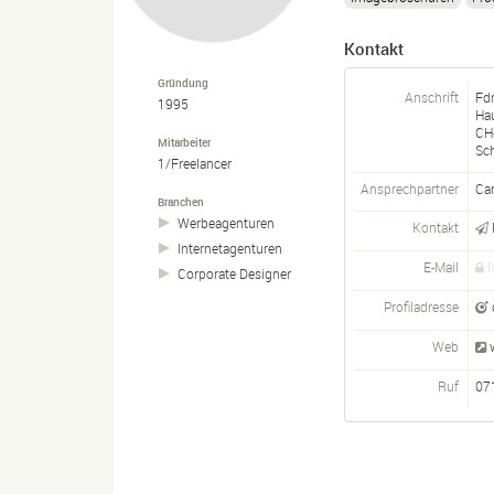
Kontakt
Gründung
Anschrift
Fd
1995
Ha
CH
Mitarbeiter
Sc
1/Freelancer
Ansprechpartner
Ca
Branchen
Werbeagenturen
Kontakt
Internetagenturen
E-Mail
I
Corporate Designer
Profiladresse
Web
Ruf
07