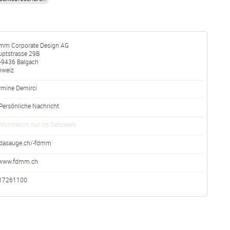
mm Corporate Design AG
uptstrasse 29B
-
9436
Balgach
hweiz
rmine Demirci
Persönliche Nachricht
nformation nur im Netzwerk
dasauge.ch/-fdmm
www.fdmm.ch
17261100