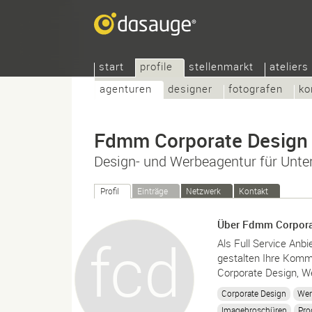
start
profile
stellenmarkt
ateliers
agenturen
designer
fotografen
ko
Fdmm Corporate Design
Design- und Werbeagentur für Unt
Profil
Einträge
Netzwerk
Kontakt
Über Fdmm Corpora
Als Full Service An
gestalten Ihre Kommu
Corporate Design, W
Corporate Design
Wer
Imagebroschüren
Pro