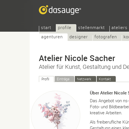
start
profile
stellenmarkt
ateliers
agenturen
designer
fotografen
ko
Atelier Nicole Sacher
Atelier für Kunst, Gestaltung und D
Profil
Einträge
Netzwerk
Kontakt
Über Atelier Nicole
Das Angebot von ns-kr
Foto- und Bildbearbe
kreative Arbeiten.
Als freiberufliche Kü
Gestaltung eines kl