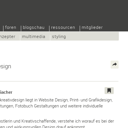
foren
blogschau
ressourcen
mitglieder
nzepter
multimedia
styling
esign
 Sacher
eativdesign liegt in Website Design, Print- und Grafikdesign,
itungen, Fotobuch Gestaltungen und weitere individuelle
nstlerin und Kreativschaffende, verstehe ich worauf es bei der
aren und wirkungsvollen Design drauf ankommt.