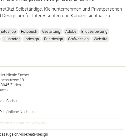
erstützt Selbständige, Kleinunternehmen und Privatpersonen
nd Design um für Interessenten und Kunden sichtbar zu
hotoshop
Fotobuch
Gestaltung
Adobe
Bildbearbeitung
Illustrator
Indesign
Printdesign
Grafikdesign
Website
lier Nicole Sacher
ubenstrasse 19
-
8045
Zürich
hweiz
ole Sacher
Persönliche Nachricht
nformation nur im Netzwerk
dasauge.ch/-ns-kreativdesign