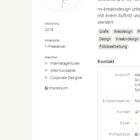
ns-kreativdesign unt
mit ihrem Auftritt u
werden!
Gründung
2019
Grafik
Webdesign
P
Design
Kreativdesign
Mitarbeiter
1/Freelancer
Fotobearbeitung
Branchen
Kontakt
Internetagenturen
Web-
Konzepter
Anschrift
Ate
Corporate Designer
Gr
CH
Impressum
Sc
Ansprechpartner
Nic
Kontakt
E-Mail
I
Profiladresse