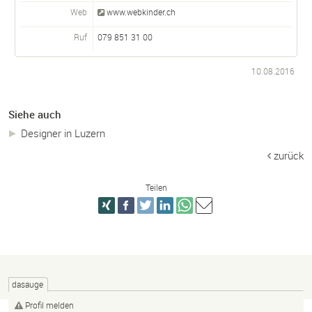
Web
www.webkinder.ch
Ruf
079 851 31 00
10.08.2016
Siehe auch
Designer in Luzern
zurück
Teilen
dasauge
Profil melden