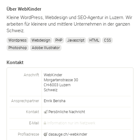
Über WebKinder
Kleine WordPress, Webdesign und SEO-Agentur in Luzern. Wir
arbeiten für kleinere und mittlere Unternehmen in der ganzen
Schweiz.
Wordpress
Webdesign
PHP
Javascript
HTML
CSS
Photoshop
Adobe Illustrator
Kontakt
Anschrift
WebKinder
Morgartenstrasse 30
CH-
6003
Luzern
Schweiz
Ansprechpartner
Enrik Berisha
Kontakt
Persönliche Nachricht
E-Mail
Information nur im Netzwerk
Profiladresse
dasauge.ch/-webkinder