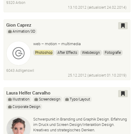
9320 Arbon
Produktvisualisierung
Architekturvisualisierung
13.10.2012 (aktualisiert
24.02.2014
)
Illustration
Animation
Gion Caprez
Animation/3D
web – motion – multimedia
Photoshop
After Effects
Webdesign
Fotografie
6043 Adligenswil
25.12.2012 (aktualisiert
01.10.2019
)
Laura Helfer Carvalho
Illustration
Screendesign
Typo/Layout
Corporate Design
Schwerpunkt in Branding und Graphik Design. Erfahrung
im Druck und Screen Design/Interaktion Design.
Kreatives und strategisches Denken.