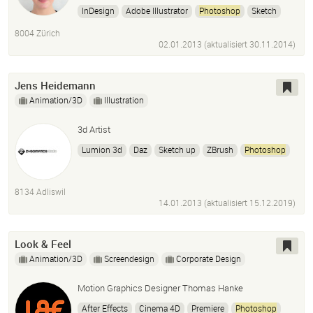
InDesign
Adobe Illustrator
Photoshop
Sketch
Invision
Balsamic
8004 Zürich
02.01.2013 (aktualisiert
30.11.2014
)
Jens Heidemann
Animation/3D
Illustration
3d Artist
Lumion 3d
Daz
Sketch up
ZBrush
Photoshop
8134 Adliswil
14.01.2013 (aktualisiert
15.12.2019
)
Look & Feel
Animation/3D
Screendesign
Corporate Design
Motion Graphics Designer Thomas Hanke
After Effects
Cinema 4D
Premiere
Photoshop