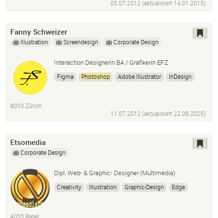
05.07.2012 (aktualisiert
14.01.2015
)
Fanny Schweizer
Illustration
Screendesign
Corporate Design
Interaction Designerin BA / Grafikerin EFZ
Figma
Photoshop
Adobe Illustrator
InDesign
After Effects
Premiere
HTML
Javascript
8003 Zürich
11.07.2012 (aktualisiert
22.09.2025
)
Etsomedia
Corporate Design
Dipl. Web- & Graphic- Designer (Multimedia)
Creativity
Illustration
Graphic-Design
Edge
Lightroom
InDesign
Adobe Illustrator
Dreamweaver
Muse
Photoshop
Cc
4055 Basel