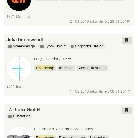
Adobe Illustrator
InDesign
Animation
3D
HTML5
CSS3
1871 Monthey
27.01.2019 (aktualisiert
28.01.2019
)
Julia Dorenwendt
Screendesign
Typo/Layout
Corporate Design
UX / UI / Print / Digital
Photoshop
InDesign
Adobe Illustrator
Power Point
3011 Bern
17.02.2013 (aktualisiert
08.01.2017
)
I.A.Grafix GmbH
Illustration
Illustratorin Kinderbuch & Fantasy
Photoshop
Bildbearbeitung
Illustration