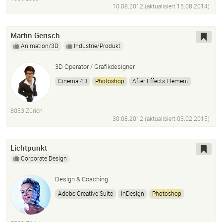
10.08.2012 (aktualisiert
15.08.2014
)
Martin Gerisch
Animation/3D
Industrie/Produkt
3D Operator / Grafikdesigner
Cinema 4D
Photoshop
After Effects Element
Optical Flare
HTML
Adobe Illustrator
InDesign
8053 Zürich
30.08.2012 (aktualisiert
03.02.2015
)
Lichtpunkt
Corporate Design
Design & Coaching
Adobe Creative Suite
InDesign
Photoshop
Illustrartor
Webdesign
Logo-
Konzeptentwicklungen