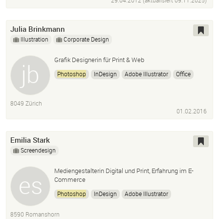
29.04.2012 (aktualisiert
09.11.2025
)
Julia Brinkmann
Illustration
Corporate Design
Grafik Designerin für Print & Web
Photoshop
InDesign
Adobe Illustrator
Office
Acrobat Reader
Wordpress
Typo3
8049 Zürich
01.02.2016
Emilia Stark
Screendesign
Mediengestalterin Digital und Print, Erfahrung im E-
Commerce
Photoshop
InDesign
Adobe Illustrator
Dreamweaver
8590 Romanshorn