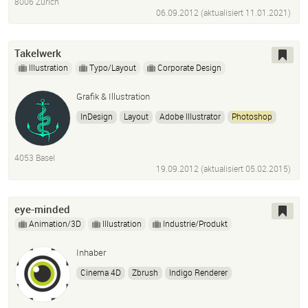
8006 Zürich
06.09.2012 (aktualisiert
11.01.2021
)
Takelwerk
Illustration
Typo/Layout
Corporate Design
Grafik & Illustration
InDesign
Layout
Adobe Illustrator
Photoshop
Bildbearbeitung
Cinema 4D
Websites
4053 Basel
19.09.2012 (aktualisiert
05.02.2015
)
eye-minded
Animation/3D
Illustration
Industrie/Produkt
Inhaber
Cinema 4D
Zbrush
Indigo Renderer
Octane Renderer
Vrayforc4D
Thea Renderer
Photoshop
Adobe Illustrator
Layout