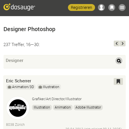
Registrieren
Designer Photoshop
237 Treffer, 16—30:
Designer
Eric Scherrer
Animation/3D
Illustration
Grafiker/Art Director/Illustrator
Illustration
Animation
Adobe Illustrator
Photoshop
Bildbearbeitung
Anime Studio Pro
8038 Zürich