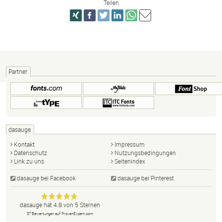
Teilen
Partner
dasauge
Kontakt
Impressum
Datenschutz
Nutzungsbedingungen
Link zu uns
Seitenindex
dasauge bei Facebook
dasauge bei Pinterest
Designer,
dasauge
Anonym
dasauge
hat
4.8
von
5
Sternen
Fotografen,
37
Bewertungen auf ProvenExpert.com