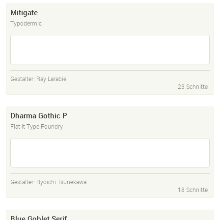
Mitigate
Typodermic
Gestalter:
Ray Larabie
23 Schnitte
Dharma Gothic P
Flat-it Type Foundry
Gestalter:
Ryoichi Tsunekawa
18 Schnitte
Blue Goblet Serif