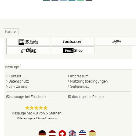
Partner
dasauge
Kontakt
Impressum
Datenschutz
Nutzungsbedingungen
Link zu uns
Seitenindex
dasauge bei Facebook
dasauge bei Pinterest
Designer,
dasauge
Anonym
dasauge
hat
4.8
von
5
Sternen
Fotografen,
37
Bewertungen auf ProvenExpert.com
Agenturen,
Portfolios