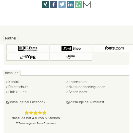
Partner
dasauge
Kontakt
Impressum
Datenschutz
Nutzungsbedingungen
Link zu uns
Seitenindex
dasauge bei Facebook
dasauge bei Pinterest
Designer,
dasauge
Anonym
dasauge
hat
4.8
von
5
Sternen
Fotografen,
37
Bewertungen auf ProvenExpert.com
Agenturen,