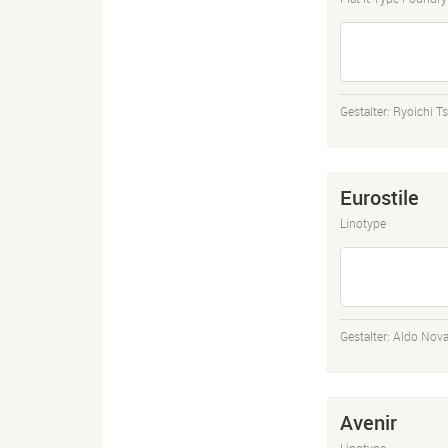
Gestalter:
Ryoichi T
Eurostile
Linotype
Gestalter:
Aldo Nova
Avenir
Linotype