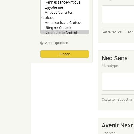
Gestalter:
Paul Renn
Mehr Optionen
Neo Sans
Monotype
Gestalter:
Sebastian 
Avenir Next
Linotype