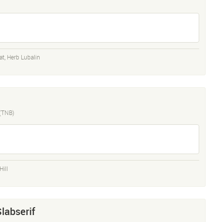
at
,
Herb Lubalin
 (TNB)
ill
labserif