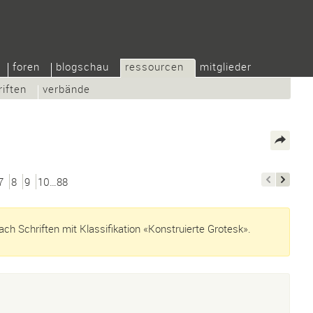
foren
blogschau
ressourcen
mitglieder
riften
verbände
7
8
9
10…88
ch Schriften mit Klassifikation «Konstruierte Grotesk».