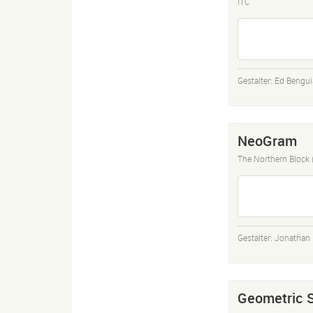
ITC
Gestalter:
Ed Bengui
NeoGram
The Northern Block
Gestalter:
Jonathan H
Geometric S