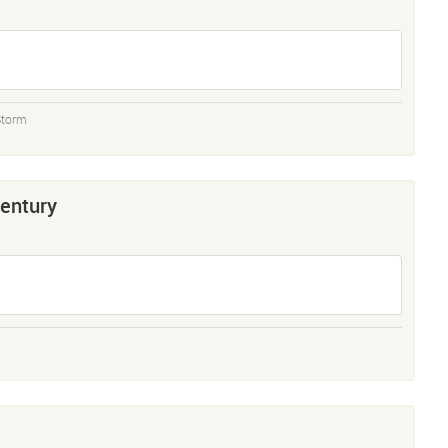
Storm
entury