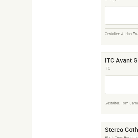
Gestalter:
Adrian Fru
ITC Avant G
ITC
Gestalter:
Tom Carn
Stereo Goth
Flat-it Type Foundry