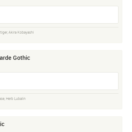
tiger
,
Akira Kobayashi
arde Gothic
ase
,
Herb Lubalin
ic