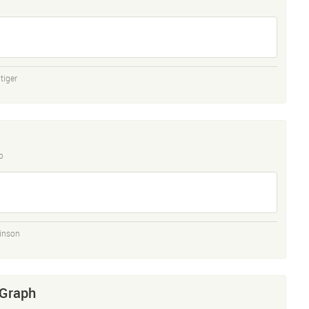
tiger
o
inson
 Graph