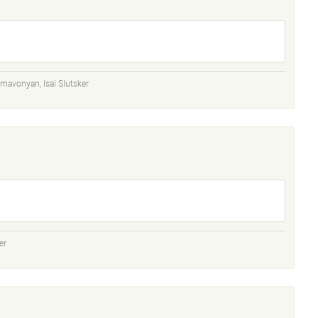
hmavonyan
,
Isai Slutsker
er