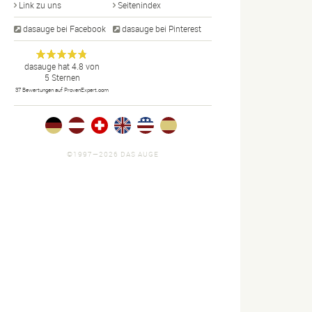
Link zu uns
Seitenindex
dasauge bei Facebook
dasauge bei Pinterest
Designer,
dasauge
Anonym
dasauge
hat
4.8
von
5
Sternen
Fotografen,
37
Bewertungen auf ProvenExpert.com
Agenturen,
Portfolios
und Jobs.
©1997—2026 DAS AUGE