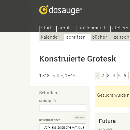
start
profile
stellenmarkt
ateliers
kalender
schriften
bücher
zeitsch
Konstruierte Grotesk
1’318 Treffer, 1—15:
1
2
3
4
5
6
Schriften
Gesucht wurde na
Suchbegriffe
alle aus
Futura
Klassifikationen
Linotype