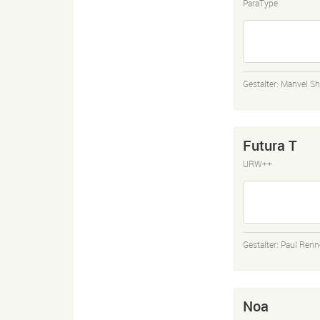
ParaType
Gestalter:
Manvel S
Futura T
URW++
Gestalter:
Paul Renn
Noa