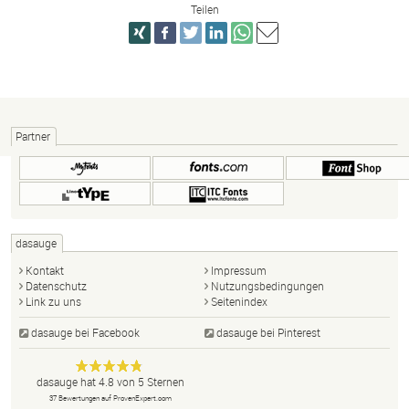
Teilen
Partner
dasauge
Kontakt
Impressum
Datenschutz
Nutzungsbedingungen
Link zu uns
Seitenindex
dasauge bei Facebook
dasauge bei Pinterest
Designer,
dasauge
Anonym
dasauge
hat
4.8
von
5
Sternen
Fotografen,
37
Bewertungen auf ProvenExpert.com